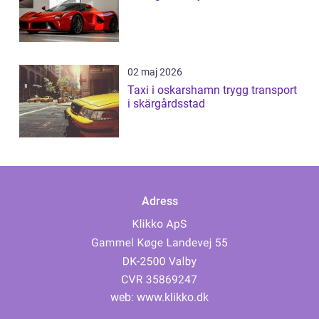
02 maj 2026
Taxi i oskarshamn trygg transport
i skärgårdsstad
Adress
web:
www.klikko.dk