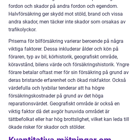
fordon och skador på andra fordon och egendom.
Halvförsäkring ger skydd mot stöld, brand och vissa
andra skador, men täcker inte skador som orsakas av
trafikolyckor.
Priserna för bilförsäkring varierar beroende på några
viktiga faktorer. Dessa inkluderar ålder och kön på
föraren, typ av bil, körhistorik, geografiskt område,
köravstånd, bilens värde och försäkringshistorik. Yngre
förare betalar oftast mer för sin försäkring på grund av
deras bristande erfarenhet och ökad riskfaktor. Också
värdefulla och lyxbilar tenderar att ha högre
försäkringskostnader på grund av det höga
reparationsvärdet. Geografiskt område är också en
viktig faktor då det avgör huruvida området är
tättbefolkat eller har hög brottslighet, vilket kan leda till
ökade risker för skador och stölder.