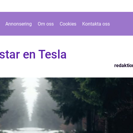
Annonsering
Om oss
Cookies
Kontakta oss
star en Tesla
redaktio