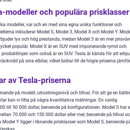
a-modeller och populära prisklasser
lika modeller, var och en med sina egna unika funktioner och
ellerna inkluderar Model S, Model 3, Model X och Model Y. Mod
rbjuder lyx och hög prestanda, medan Model 3 är en mer prisvär
mycket populär. Model X är en SUV med imponerande rymd och
ll produktlinjen som också är en SUV. Tesla är kända för att erbj
ckvidd på sina elbilar, vilket bidrar till de högre priserna jämfö
ar av Tesla-priserna
roende på modell, utrustningsnivå och tillval. För att ge en bättr
lar kan vi titta på några kvantitativa mätningar. En vanlig
000 till 50 000 dollar, beroende på konfigurationen. Model S har 
ellan 70 000 och 150 000 dollar eller mer, beroende på tillval o
 Model Y ligger i liknande prisklasser som Model S, beroende p
 önskas.