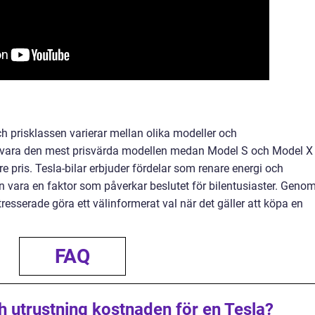
ch prisklassen varierar mellan olika modeller och
s vara den mest prisvärda modellen medan Model S och Model X
gre pris. Tesla-bilar erbjuder fördelar som renare energi och
 vara en faktor som påverkar beslutet för bilentusiaster. Geno
tresserade göra ett välinformerat val när det gäller att köpa en
FAQ
ch utrustning kostnaden för en Tesla?