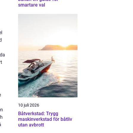
smartare val
el
d
uda
rt
e
10 juli 2026
en
Båtverkstad: Trygg
ch
maskinverkstad för båtliv
å
utan avbrott