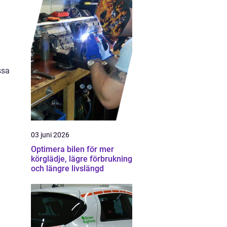
ssa
03 juni 2026
Optimera bilen för mer
körglädje, lägre förbrukning
och längre livslängd