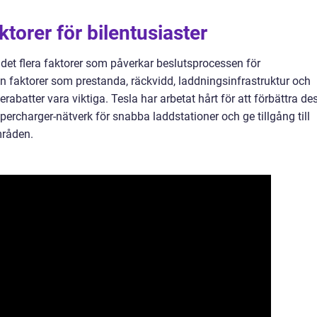
torer för bilentusiaster
s det flera faktorer som påverkar beslutsprocessen för
an faktorer som prestanda, räckvidd, laddningsinfrastruktur och
erabatter vara viktiga. Tesla har arbetat hårt för att förbättra de
Supercharger-nätverk för snabba laddstationer och ge tillgång till
mråden.