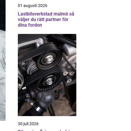
01 augusti 2026
Lastbilsverkstad malmö så
väljer du rätt partner för
dina fordon
30 juli 2026