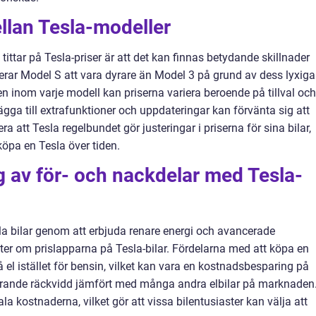
ellan Tesla-modeller
tittar på Tesla-priser är att det kan finnas betydande skillnader
erar Model S att vara dyrare än Model 3 på grund av dess lyxiga
 inom varje modell kan priserna variera beroende på tillval och
ägga till extrafunktioner och uppdateringar kan förvänta sig att
era att Tesla regelbundet gör justeringar i priserna för sina bilar,
köpa en Tesla över tiden.
 av för- och nackdelar med Tesla-
lla bilar genom att erbjuda renare energi och avancerade
tter om prislapparna på Tesla-bilar. Fördelarna med att köpa en
 el istället för bensin, vilket kan vara en kostnadsbesparing på
nerande räckvidd jämfört med många andra elbilar på marknaden
la kostnaderna, vilket gör att vissa bilentusiaster kan välja att