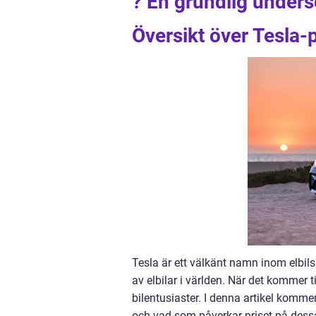
? En grundlig unders
Översikt över Tesla-
Tesla är ett välkänt namn inom elbil
av elbilar i världen. När det kommer 
bilentusiaster. I denna artikel kommer
och vad som påverkar priset på dessa