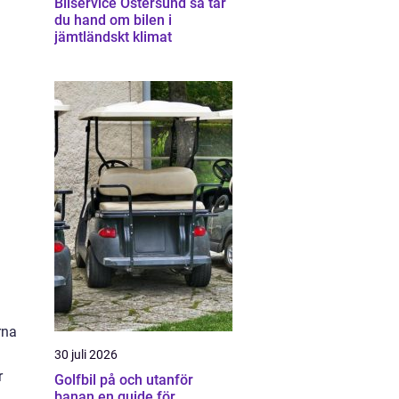
Bilservice Östersund så tar
du hand om bilen i
jämtländskt klimat
rna
30 juli 2026
r
Golfbil på och utanför
banan en guide för