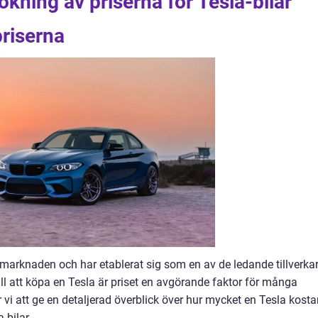
ökning av priserna för Tesla-bilar
priserna
smarknaden och har etablerat sig som en av de ledande tillverka
till att köpa en Tesla är priset en avgörande faktor för många
 vi att ge en detaljerad överblick över hur mycket en Tesla kosta
 bilar.