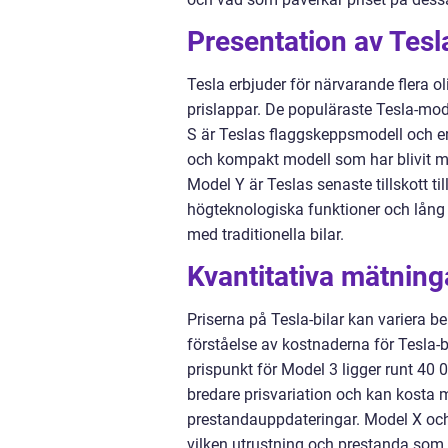
Presentation av Tesl
Tesla erbjuder för närvarande flera o
prislappar. De populäraste Tesla-mod
S är Teslas flaggskeppsmodell och e
och kompakt modell som har blivit 
Model Y är Teslas senaste tillskott ti
högteknologiska funktioner och lång rä
med traditionella bilar.
Kvantitativa mätning
Priserna på Tesla-bilar kan variera be
förståelse av kostnaderna för Tesla-bi
prispunkt för Model 3 ligger runt 40 
bredare prisvariation och kan kosta m
prestandauppdateringar. Model X och
vilken utrustning och prestanda som