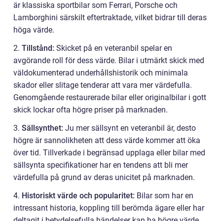
är klassiska sportbilar som Ferrari, Porsche och
Lamborghini särskilt eftertraktade, vilket bidrar till deras
höga värde.
2.
Tillstånd:
Skicket på en veteranbil spelar en
avgörande roll för dess värde. Bilar i utmärkt skick med
väldokumenterad underhållshistorik och minimala
skador eller slitage tenderar att vara mer värdefulla.
Genomgående restaurerade bilar eller originalbilar i gott
skick lockar ofta högre priser på marknaden.
3.
Sällsynthet:
Ju mer sällsynt en veteranbil är, desto
högre är sannolikheten att dess värde kommer att öka
över tid. Tillverkade i begränsad upplaga eller bilar med
sällsynta specifikationer har en tendens att bli mer
värdefulla på grund av deras unicitet på marknaden.
4.
Historiskt värde och popularitet:
Bilar som har en
intressant historia, koppling till berömda ägare eller har
deltagit i betydelsefulla händelser kan ha högre värde.