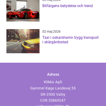
Bilfärgens betydelse och trend
02 maj 2026
Taxi i oskarshamn trygg transport
i skärgårdsstad
Adress