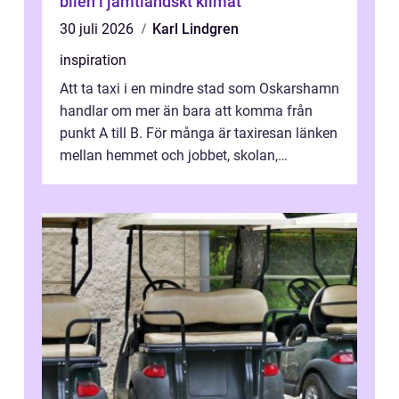
bilen i jämtländskt klimat
30 juli 2026
Karl Lindgren
inspiration
Att ta taxi i en mindre stad som Oskarshamn
handlar om mer än bara att komma från
punkt A till B. För många är taxiresan länken
mellan hemmet och jobbet, skolan,
sjukhuset, tåget eller flyget. En påli...