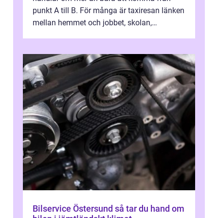
punkt A till B. För många är taxiresan länken
mellan hemmet och jobbet, skolan,
sjukhuset, tåget eller flyget. En påli...
Bilservice Östersund så tar du hand om