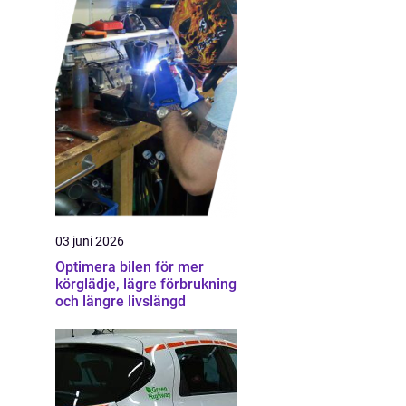
03 juni 2026
Optimera bilen för mer
körglädje, lägre förbrukning
och längre livslängd