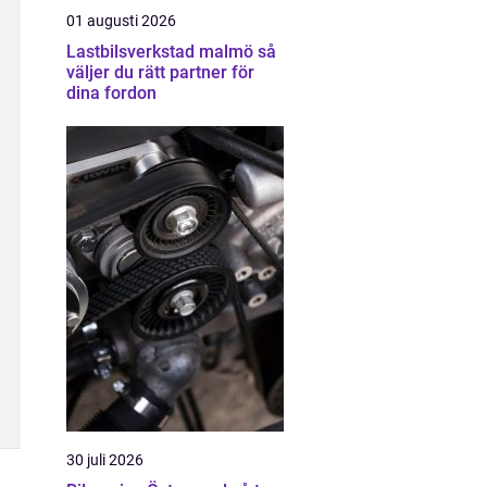
01 augusti 2026
Lastbilsverkstad malmö så
väljer du rätt partner för
dina fordon
30 juli 2026