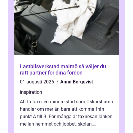
Lastbilsverkstad malmö så väljer du
rätt partner för dina fordon
01 augusti 2026
Anna Bergqvist
inspiration
Att ta taxi i en mindre stad som Oskarshamn
handlar om mer än bara att komma från
punkt A till B. För många är taxiresan länken
mellan hemmet och jobbet, skolan,
sjukhuset, tåget eller flyget. En påli...