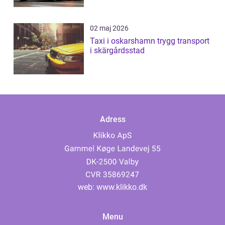
02 maj 2026
Taxi i oskarshamn trygg transport
i skärgårdsstad
Adress
web:
www.klikko.dk
Menu