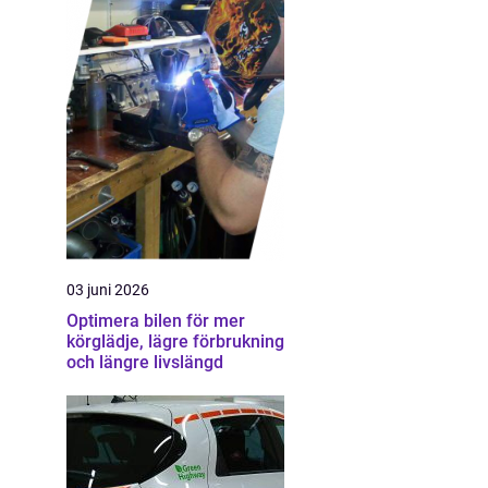
03 juni 2026
Optimera bilen för mer
körglädje, lägre förbrukning
och längre livslängd