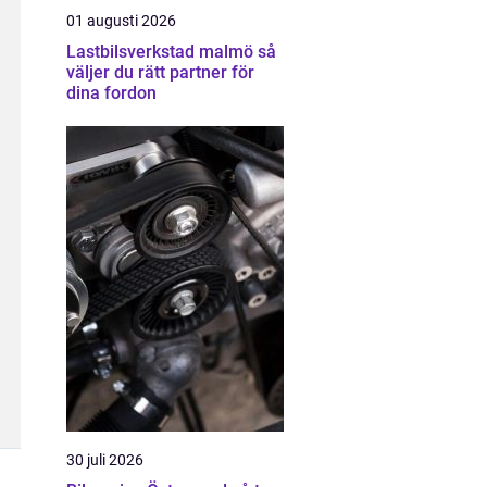
01 augusti 2026
Lastbilsverkstad malmö så
väljer du rätt partner för
dina fordon
30 juli 2026