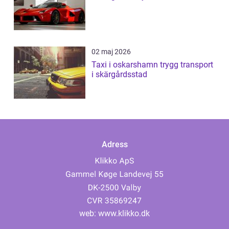
02 maj 2026
Taxi i oskarshamn trygg transport
i skärgårdsstad
Adress
web:
www.klikko.dk