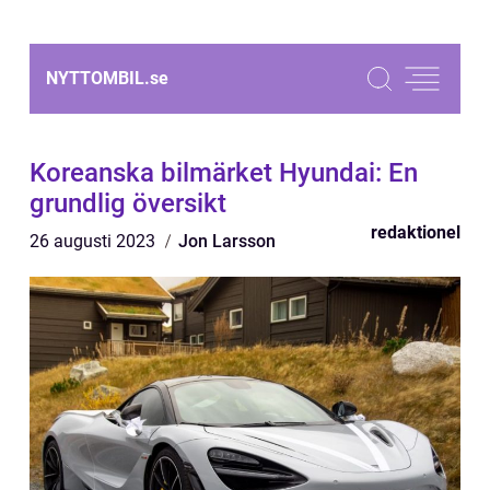
NYTTOMBIL.
se
Koreanska bilmärket Hyundai: En
grundlig översikt
redaktionel
26 augusti 2023
Jon Larsson