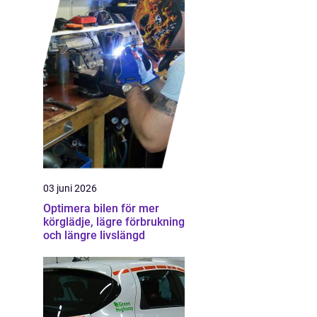
03 juni 2026
Optimera bilen för mer
körglädje, lägre förbrukning
och längre livslängd