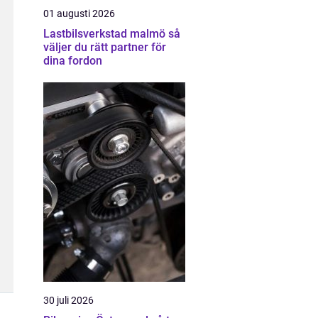
01 augusti 2026
Lastbilsverkstad malmö så
väljer du rätt partner för
dina fordon
30 juli 2026