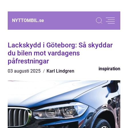
NYTTOMBIL.
se
Lackskydd i Göteborg: Så skyddar
du bilen mot vardagens
påfrestningar
inspiration
03 augusti 2025
Karl Lindgren