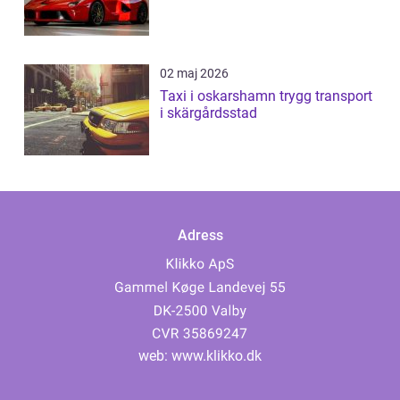
02 maj 2026
Taxi i oskarshamn trygg transport
i skärgårdsstad
Adress
web:
www.klikko.dk