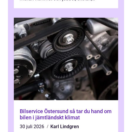
sjukhuset, tåget eller flyget. En påli...
Bilservice Östersund så tar du hand om
bilen i jämtländskt klimat
30 juli 2026
Karl Lindgren