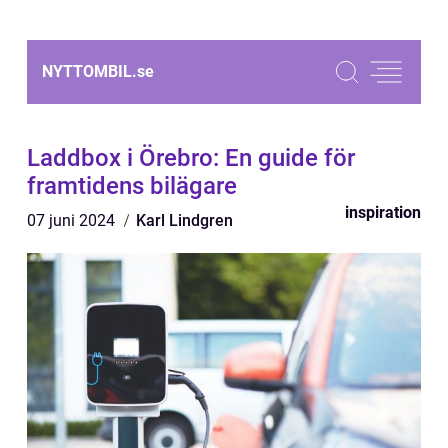
NYTTOMBIL.
se
Laddbox i Örebro: En guide för
framtidens bilägare
inspiration
07 juni 2024
Karl Lindgren