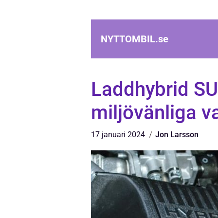
NYTTOMBIL.
se
Laddhybrid SU
miljövänliga va
17 januari 2024
Jon Larsson