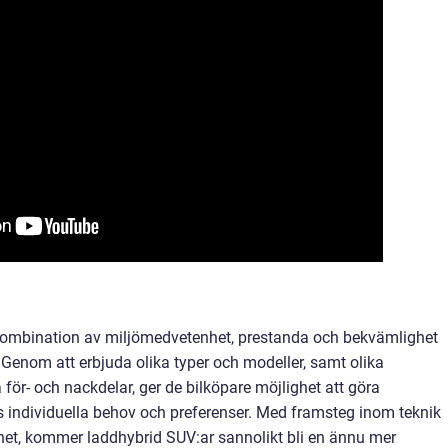
kombination av miljömedvetenhet, prestanda och bekvämlighet
r. Genom att erbjuda olika typer och modeller, samt olika
 för- och nackdelar, ger de bilköpare möjlighet att göra
 individuella behov och preferenser. Med framsteg inom teknik
et, kommer laddhybrid SUV:ar sannolikt bli en ännu mer