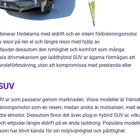
inerar fördelarna med eldrift och en intern förbränningsmotor.
 resor på ren el och längre resor med hjälp av
rbjuder dessutom den rymlighet och komfort som många
duala drivmekanism ger laddhybrid SUV:ar ägarna förmågan att
änsleförbrukning, utan att kompromissa med prestanda eller
 SUV
 SUV:ar som passerar genom marknaden. Vissa modeller är främs
bränningsmotor som en reserv, medan andra är motsatsen, med e
re elmotor. Dessutom finns det även plug-in hybrid SUV:ar, vilk
ch erbjuder längre eldrift på en enda laddning. Populära modell
 har blivit kända för sin miljövänlighet och pålitlighet.