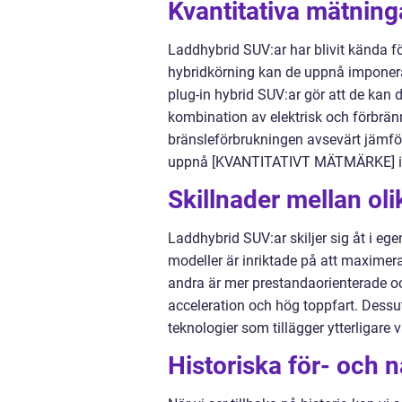
Kvantitativa mätning
Laddhybrid SUV:ar har blivit kända f
hybridkörning kan de uppnå imponer
plug-in hybrid SUV:ar gör att de kan
kombination av elektrisk och förbrä
bränsleförbrukningen avsevärt jämför
uppnå [KVANTITATIVT MÄTMÄRKE] i br
Skillnader mellan ol
Laddhybrid SUV:ar skiljer sig åt i eg
modeller är inriktade på att maximer
andra är mer prestandaorienterade oc
acceleration och hög toppfart. Dessu
teknologier som tillägger ytterligare 
Historiska för- och 