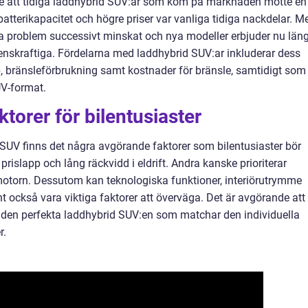
vi se att tidiga laddhybrid SUV:ar som kom på marknaden mötte en
atterikapacitet och högre priser var vanliga tidiga nackdelar. M
sa problem successivt minskat och nya modeller erbjuder nu län
enskraftiga. Fördelarna med laddhybrid SUV:ar inkluderar dess
p, bränsleförbrukning samt kostnader för bränsle, samtidigt som
UV-format.
torer för bilentusiaster
d SUV finns det några avgörande faktorer som bilentusiaster bör
prislapp och lång räckvidd i eldrift. Andra kanske prioriterar
motorn. Dessutom kan teknologiska funktioner, interiörutrymme
t också vara viktiga faktorer att överväga. Det är avgörande att
ta den perfekta laddhybrid SUV:en som matchar den individuella
r.