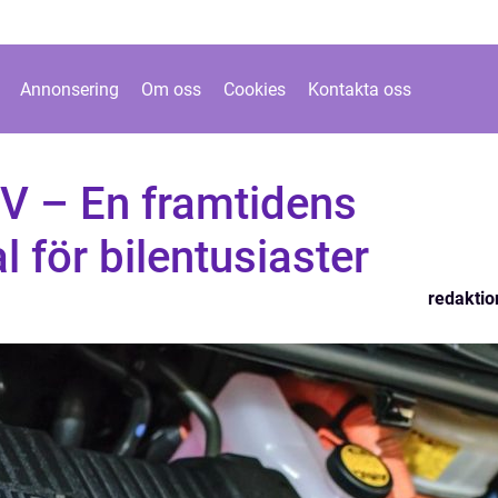
Annonsering
Om oss
Cookies
Kontakta oss
V – En framtidens
l för bilentusiaster
redaktio