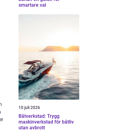
smartare val
t
n
10 juli 2026
a
Båtverkstad: Trygg
er
maskinverkstad för båtliv
utan avbrott