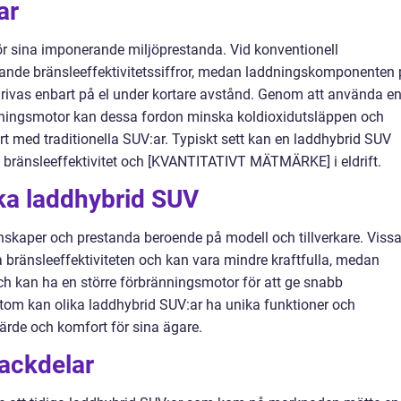
ar
ör sina imponerande miljöprestanda. Vid konventionell
ande bränsleeffektivitetssiffror, medan laddningskomponenten
 drivas enbart på el under kortare avstånd. Genom att använda e
nningsmotor kan dessa fordon minska koldioxidutsläppen och
t med traditionella SUV:ar. Typiskt sett kan en laddhybrid SUV
änsleeffektivitet och [KVANTITATIVT MÄTMÄRKE] i eldrift.
ika laddhybrid SUV
enskaper och prestanda beroende på modell och tillverkare. Viss
a bränsleeffektiviteten och kan vara mindre kraftfulla, medan
h kan ha en större förbränningsmotor för att ge snabb
tom kan olika laddhybrid SUV:ar ha unika funktioner och
värde och komfort för sina ägare.
nackdelar