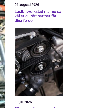
01 augusti 2026
Lastbilsverkstad malmö så
väljer du rätt partner för
dina fordon
30 juli 2026