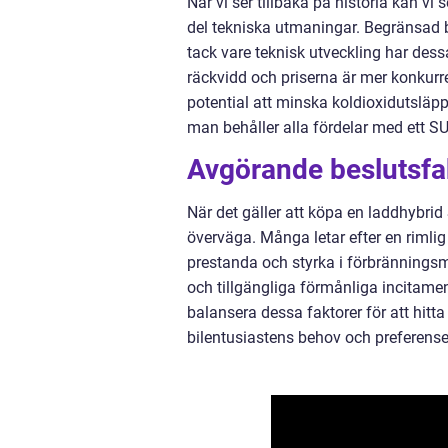
När vi ser tillbaka på historia kan 
del tekniska utmaningar. Begränsad b
tack vare teknisk utveckling har des
räckvidd och priserna är mer konkurr
potential att minska koldioxidutsläp
man behåller alla fördelar med ett S
Avgörande beslutsfak
När det gäller att köpa en laddhybri
överväga. Många letar efter en rimlig 
prestanda och styrka i förbrännings
och tillgängliga förmånliga incitamen
balansera dessa faktorer för att hit
bilentusiastens behov och preferense