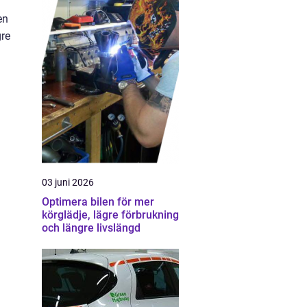
en
gre
03 juni 2026
Optimera bilen för mer
körglädje, lägre förbrukning
och längre livslängd