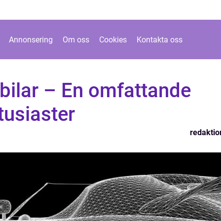
Annonsering
Om oss
Cookies
Kontakta oss
bilar – En omfattande
tusiaster
redaktio