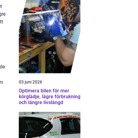
t
gre
tt
ade
om
03 juni 2026
Optimera bilen för mer
körglädje, lägre förbrukning
och längre livslängd