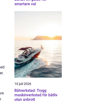
smartare val
med
er.
10 juli 2026
Båtverkstad: Trygg
are
maskinverkstad för båtliv
e
utan avbrott