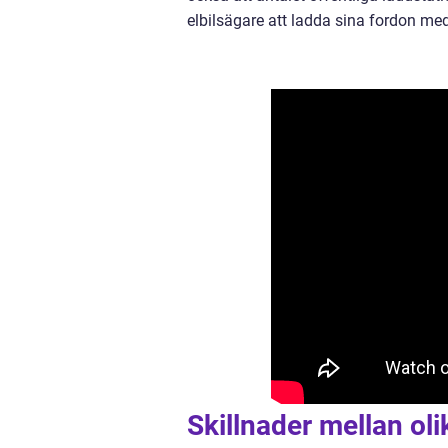
elbilsägare att ladda sina fordon med
Skillnader mellan ol