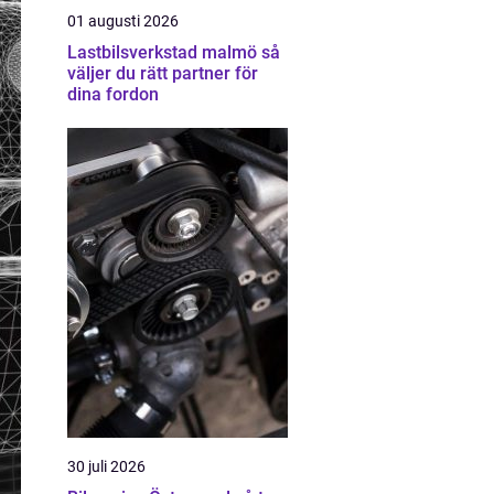
01 augusti 2026
Lastbilsverkstad malmö så
väljer du rätt partner för
dina fordon
30 juli 2026