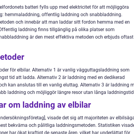
lfordonets batteri fylls upp med elektricitet för att möjliggöra
ning: hemmaladdning, offentlig laddning och snabbladdning.
toden och innebär att man laddar sitt fordon hemma med en
Offentlig laddning finns tillgänglig på olika platser som
nabbladdning är den mest effektiva metoden och erbjuds oftast
etoder
oder för elbilar. Alternativ 1 är vanlig vägguttagsladdning som
ngst tid att ladda. Alternativ 2 är laddning med en dedikerad
h kan anslutas till en vanlig eluttag. Alternativ 3 är laddning 
b laddning och möjliggör längre resor utan långa laddningstid
ar om laddning av elbilar
ndersökningsföretag], visade det sig att majoriteten av elbilsäg
t bekväma och pålitliga laddningsmetoden. Statistiken visad
ner har ökat kraftigt de senaste åren, vilket har underlättat för