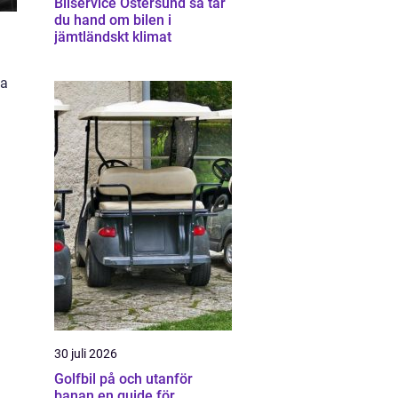
Bilservice Östersund så tar
du hand om bilen i
jämtländskt klimat
na
30 juli 2026
Golfbil på och utanför
banan en guide för