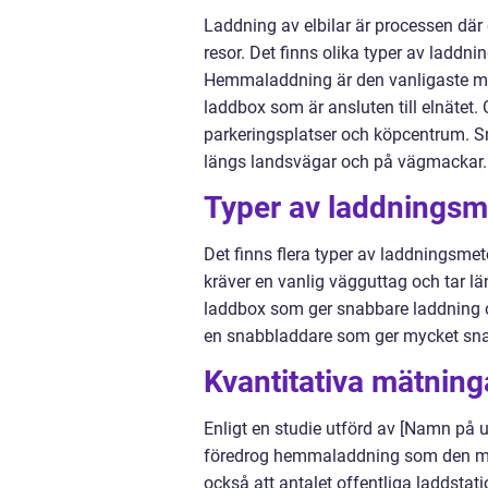
Laddning av elbilar är processen där e
resor. Det finns olika typer av ladd
Hemmaladdning är den vanligaste me
laddbox som är ansluten till elnätet. 
parkeringsplatser och köpcentrum. S
längs landsvägar och på vägmackar.
Typer av laddningsm
Det finns flera typer av laddningsmet
kräver en vanlig vägguttag och tar lä
laddbox som ger snabbare laddning oc
en snabbladdare som ger mycket snab
Kvantitativa mätning
Enligt en studie utförd av [Namn på u
föredrog hemmaladdning som den mes
också att antalet offentliga laddstatio