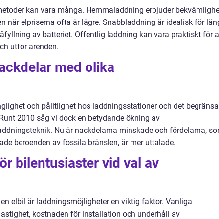
smetoder kan vara många. Hemmaladdning erbjuder bekvämlighe
n när elpriserna ofta är lägre. Snabbladdning är idealisk för län
åfyllning av batteriet. Offentlig laddning kan vara praktiskt för a
ch utför ärenden.
nackdelar med olika
änglighet och pålitlighet hos laddningsstationer och det begräns
. Runt 2010 såg vi dock en betydande ökning av
addningsteknik. Nu är nackdelarna minskade och fördelarna, s
de beroenden av fossila bränslen, är mer uttalade.
r bilentusiaster vid val av
en elbil är laddningsmöjligheter en viktig faktor. Vanliga
astighet, kostnaden för installation och underhåll av