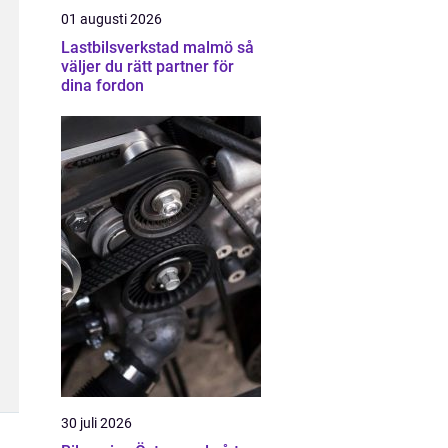
01 augusti 2026
Lastbilsverkstad malmö så
väljer du rätt partner för
dina fordon
30 juli 2026