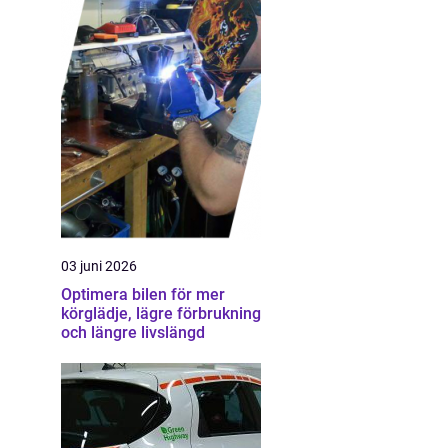
03 juni 2026
Optimera bilen för mer
körglädje, lägre förbrukning
och längre livslängd