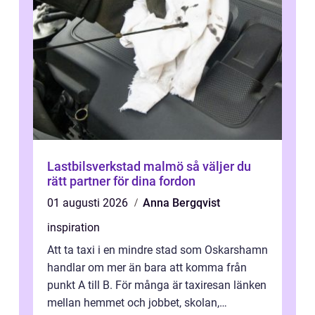
Lastbilsverkstad malmö så väljer du
rätt partner för dina fordon
01 augusti 2026
Anna Bergqvist
inspiration
Att ta taxi i en mindre stad som Oskarshamn
handlar om mer än bara att komma från
punkt A till B. För många är taxiresan länken
mellan hemmet och jobbet, skolan,