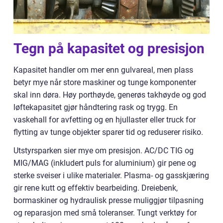
Tegn på kapasitet og presisjon
Kapasitet handler om mer enn gulvareal, men plass
betyr mye når store maskiner og tunge komponenter
skal inn døra. Høy porthøyde, generøs takhøyde og god
løftekapasitet gjør håndtering rask og trygg. En
vaskehall for avfetting og en hjullaster eller truck for
flytting av tunge objekter sparer tid og reduserer risiko.
Utstyrsparken sier mye om presisjon. AC/DC TIG og
MIG/MAG (inkludert puls for aluminium) gir pene og
sterke sveiser i ulike materialer. Plasma- og gasskjæring
gir rene kutt og effektiv bearbeiding. Dreiebenk,
bormaskiner og hydraulisk presse muliggjør tilpasning
og reparasjon med små toleranser. Tungt verktøy for