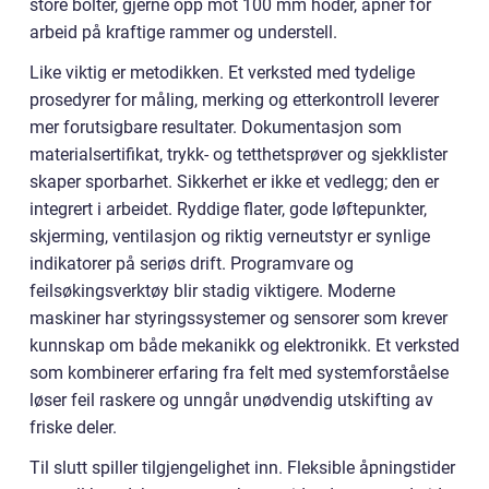
store bolter, gjerne opp mot 100 mm hoder, åpner for
arbeid på kraftige rammer og understell.
Like viktig er metodikken. Et verksted med tydelige
prosedyrer for måling, merking og etterkontroll leverer
mer forutsigbare resultater. Dokumentasjon som
materialsertifikat, trykk- og tetthetsprøver og sjekklister
skaper sporbarhet. Sikkerhet er ikke et vedlegg; den er
integrert i arbeidet. Ryddige flater, gode løftepunkter,
skjerming, ventilasjon og riktig verneutstyr er synlige
indikatorer på seriøs drift. Programvare og
feilsøkingsverktøy blir stadig viktigere. Moderne
maskiner har styringssystemer og sensorer som krever
kunnskap om både mekanikk og elektronikk. Et verksted
som kombinerer erfaring fra felt med systemforståelse
løser feil raskere og unngår unødvendig utskifting av
friske deler.
Til slutt spiller tilgjengelighet inn. Fleksible åpningstider