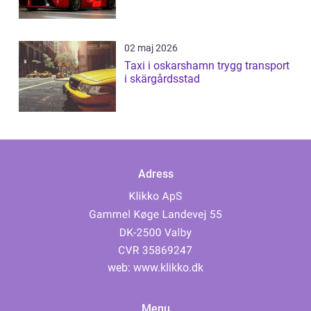
02 maj 2026
Taxi i oskarshamn trygg transport
i skärgårdsstad
Adress
web:
www.klikko.dk
Menu