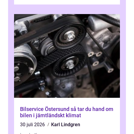
sjukhuset, tåget eller flyget. En påli...
Bilservice Östersund så tar du hand om
bilen i jämtländskt klimat
30 juli 2026
Karl Lindgren