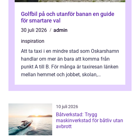
Golfbil på och utanför banan en guide
för smartare val
30 juli 2026
admin
inspiration
Att ta taxi i en mindre stad som Oskarshamn
handlar om mer än bara att komma från
punkt A till B. För många är taxiresan länken
mellan hemmet och jobbet, skolan,
sjukhuset, tåget eller flyget. En påli...
10 juli 2026
Båtverkstad: Trygg
maskinverkstad för båtliv utan
avbrott