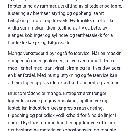
forsterkning av rammer, utskifting av slitedeler og lagre,
justering av bremser, styring og oppheng, samt
feilsøking i motor og drivverk. Hydraulikk er ofte like
viktig som mekanikken: testing av trykk, bytte av
slanger, koblinger og sylindre, og tetthetssjekk for å
hindre lekkasjer og følgeskader.
Mange verksteder tilbyr også feltservice. Når en maskin
stopper på anleggsplassen, teller hvert minutt. Da er
mobil enhet med kran, vinsj, strøm og fullt verktøylager
en klar fordel. Med hurtig utrykning og feltservice kan
arbeidet gjenopptas uten kostbar transport og ventetid.
Bruksområdene er mange. Entreprenører trenger
løpende service på gravemaskiner, hjullastere og
lastebiler. Industrien krever presis maskinering,
tilpasning og periodisk vedlikehold for å holde linjer i
gang. I kystnær næring handler oppdragene ofte om
rustbestandige materialer, korrosjonsvern og robuste