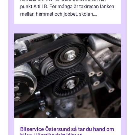
punkt A till B. För många är taxiresan länken
mellan hemmet och jobbet, skolan,
sjukhuset, tåget eller flyget. En påli...
Bilservice Östersund så tar du hand om