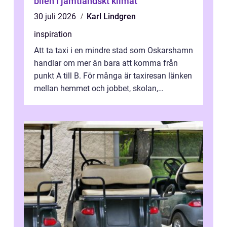
bilen i jämtländskt klimat
30 juli 2026
Karl Lindgren
inspiration
Att ta taxi i en mindre stad som Oskarshamn
handlar om mer än bara att komma från
punkt A till B. För många är taxiresan länken
mellan hemmet och jobbet, skolan,
sjukhuset, tåget eller flyget. En påli...