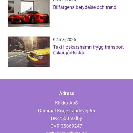
Bilfärgens betydelse och trend
02 maj 2026
Taxi i oskarshamn trygg transport
i skärgårdsstad
Adress