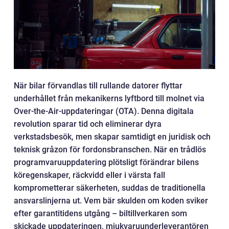
När bilar förvandlas till rullande datorer flyttar
underhållet från mekanikerns lyftbord till molnet via
Over-the-Air-uppdateringar (OTA). Denna digitala
revolution sparar tid och eliminerar dyra
verkstadsbesök, men skapar samtidigt en juridisk och
teknisk gråzon för fordonsbranschen. När en trådlös
programvaruuppdatering plötsligt förändrar bilens
köregenskaper, räckvidd eller i värsta fall
komprometterar säkerheten, suddas de traditionella
ansvarslinjerna ut. Vem bär skulden om koden sviker
efter garantitidens utgång – biltillverkaren som
skickade uppdateringen, mjukvaruunderleverantören