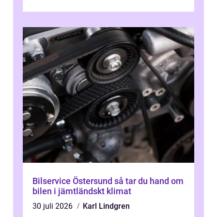
sjukhuset, tåget eller flyget. En påli...
Bilservice Östersund så tar du hand om
bilen i jämtländskt klimat
30 juli 2026
Karl Lindgren