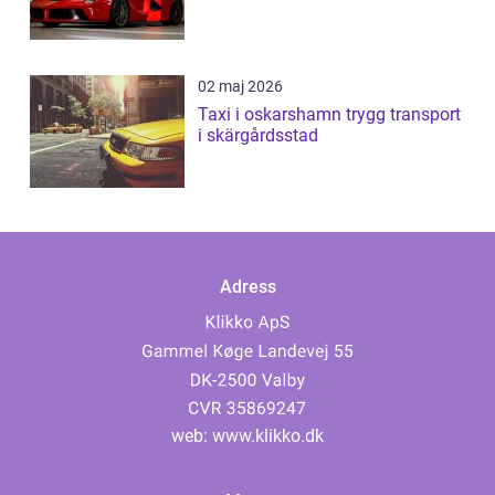
02 maj 2026
Taxi i oskarshamn trygg transport
i skärgårdsstad
Adress
web:
www.klikko.dk