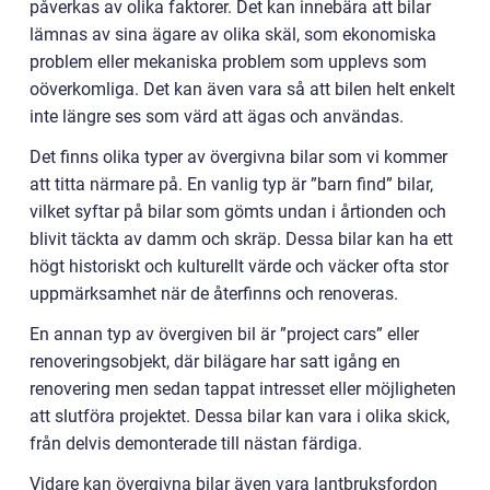
påverkas av olika faktorer. Det kan innebära att bilar
lämnas av sina ägare av olika skäl, som ekonomiska
problem eller mekaniska problem som upplevs som
oöverkomliga. Det kan även vara så att bilen helt enkelt
inte längre ses som värd att ägas och användas.
Det finns olika typer av övergivna bilar som vi kommer
att titta närmare på. En vanlig typ är ”barn find” bilar,
vilket syftar på bilar som gömts undan i årtionden och
blivit täckta av damm och skräp. Dessa bilar kan ha ett
högt historiskt och kulturellt värde och väcker ofta stor
uppmärksamhet när de återfinns och renoveras.
En annan typ av övergiven bil är ”project cars” eller
renoveringsobjekt, där bilägare har satt igång en
renovering men sedan tappat intresset eller möjligheten
att slutföra projektet. Dessa bilar kan vara i olika skick,
från delvis demonterade till nästan färdiga.
Vidare kan övergivna bilar även vara lantbruksfordon