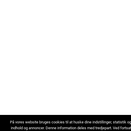
På vores website bruges cookies til at huske dine indstillinger, statistik o
indhold og annoncer. Denne information deles med tredjepart. Ved fortsa