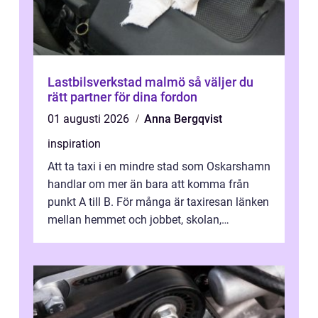
Lastbilsverkstad malmö så väljer du
rätt partner för dina fordon
01 augusti 2026
Anna Bergqvist
inspiration
Att ta taxi i en mindre stad som Oskarshamn
handlar om mer än bara att komma från
punkt A till B. För många är taxiresan länken
mellan hemmet och jobbet, skolan,
sjukhuset, tåget eller flyget. En påli...