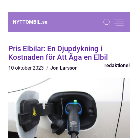
NYTTOMBIL.
se
Pris Elbilar: En Djupdykning i
Kostnaden för Att Äga en Elbil
redaktionel
10 oktober 2023
Jon Larsson