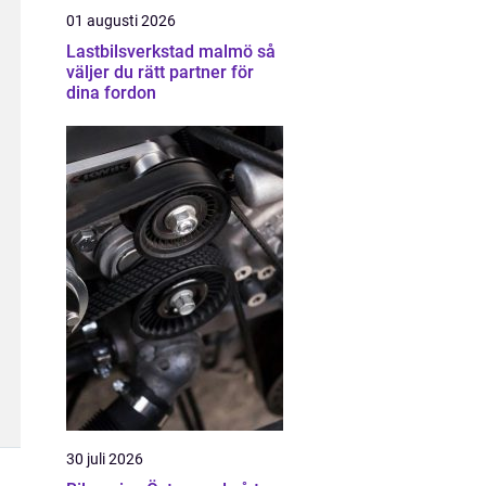
01 augusti 2026
Lastbilsverkstad malmö så
väljer du rätt partner för
dina fordon
30 juli 2026