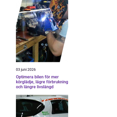
03 juni 2026
Optimera bilen för mer
körglädje, lägre förbrukning
och längre livslängd