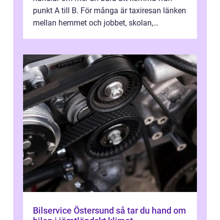
punkt A till B. För många är taxiresan länken
mellan hemmet och jobbet, skolan,
sjukhuset, tåget eller flyget. En påli...
Bilservice Östersund så tar du hand om