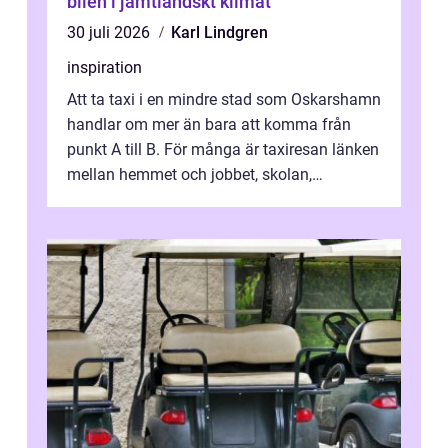
bilen i jämtländskt klimat
30 juli 2026
Karl Lindgren
inspiration
Att ta taxi i en mindre stad som Oskarshamn
handlar om mer än bara att komma från
punkt A till B. För många är taxiresan länken
mellan hemmet och jobbet, skolan,
sjukhuset, tåget eller flyget. En påli...