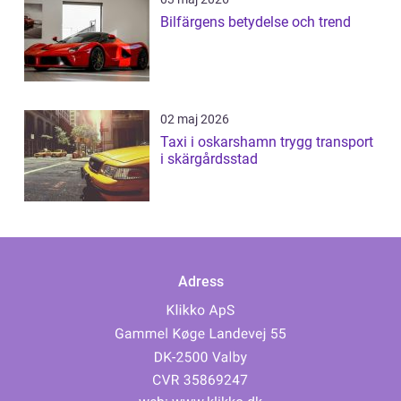
Bilfärgens betydelse och trend
02 maj 2026
Taxi i oskarshamn trygg transport
i skärgårdsstad
Adress