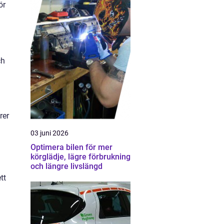
ör
ch
rer
03 juni 2026
Optimera bilen för mer
körglädje, lägre förbrukning
och längre livslängd
tt