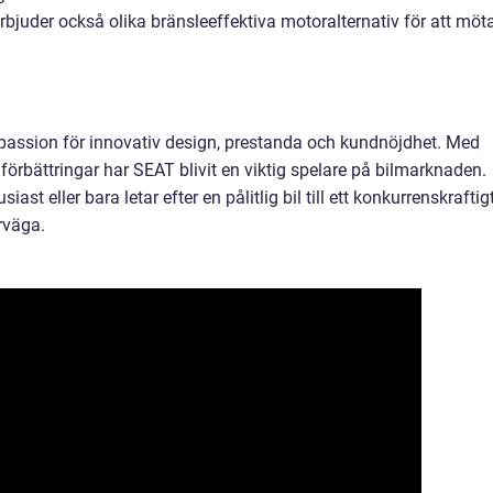
bjuder också olika bränsleeffektiva motoralternativ för att möt
passion för innovativ design, prestanda och kundnöjdhet. Med
örbättringar har SEAT blivit en viktig spelare på bilmarknaden.
st eller bara letar efter en pålitlig bil till ett konkurrenskraftig
rväga.