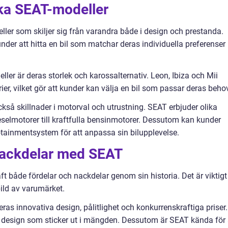
ika SEAT-modeller
ller som skiljer sig från varandra både i design och prestanda.
under att hitta en bil som matchar deras individuella preferenser
ller är deras storlek och karossalternativ. Leon, Ibiza och Mii
rier, vilket gör att kunder kan välja en bil som passar deras beho
ckså skillnader i motorval och utrustning. SEAT erbjuder olika
eselmotorer till kraftfulla bensinmotorer. Dessutom kan kunder
otainmentsystem för att anpassa sin bilupplevelse.
 nackdelar med SEAT
 både fördelar och nackdelar genom sin historia. Det är viktigt
bild av varumärket.
as innovativa design, pålitlighet och konkurrenskraftiga priser.
design som sticker ut i mängden. Dessutom är SEAT kända för 