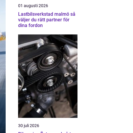
01 augusti 2026
Lastbilsverkstad malmö så
väljer du rätt partner för
dina fordon
30 juli 2026