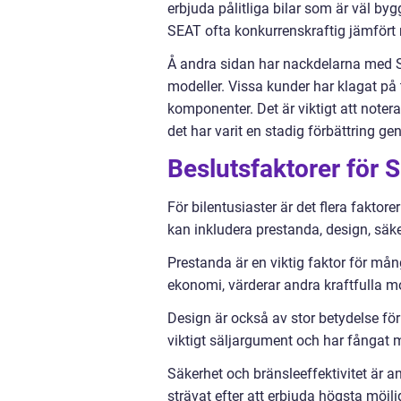
erbjuda pålitliga bilar som är väl byg
SEAT ofta konkurrenskraftig jämfört
Å andra sidan har nackdelarna med SEA
modeller. Vissa kunder har klagat på
komponenter. Det är viktigt att notera
det har varit en stadig förbättring g
Beslutsfaktorer för 
För bilentusiaster är det flera faktor
kan inkludera prestanda, design, säker
Prestanda är en viktig faktor för må
ekonomi, värderar andra kraftfulla mo
Design är också av stor betydelse fö
viktigt säljargument och har fångat 
Säkerhet och bränsleeffektivitet är a
strävat efter att erbjuda högsta möjl