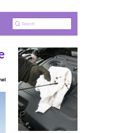
e
nel