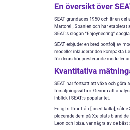
En översikt över SE
SEAT grundades 1950 och är en del a
Martorell, Spanien och har etablera
SEAT:s slogan ”Enjoyneering” speglar 
SEAT erbjuder en bred portfölj av mod
modeller inkluderar den kompakta Le
för deras högpresterande modeller u
Kvantitativa mätnin
SEAT har fortsatt att växa och göra 
försäljningssiffror. Genom att analys
inblick i SEAT:s popularitet.
Enligt siffror från [insert källa], sål
placerade dem på X:e plats bland de 
Leon och Ibiza, var några av de bäst