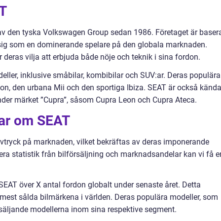
AT
v den tyska Volkswagen Group sedan 1986. Företaget är basera
t sig som en dominerande spelare på den globala marknaden.
deras vilja att erbjuda både nöje och teknik i sina fordon.
eller, inklusive småbilar, kombibilar och SUV:ar. Deras populära
on, den urbana Mii och den sportiga Ibiza. SEAT är också känd
nder märket ”Cupra”, såsom Cupra Leon och Cupra Ateca.
gar om SEAT
avtryck på marknaden, vilket bekräftas av deras imponerande
era statistik från bilförsäljning och marknadsandelar kan vi få e
de SEAT över X antal fordon globalt under senaste året. Detta
mest sålda bilmärkena i världen. Deras populära modeller, som
 säljande modellerna inom sina respektive segment.