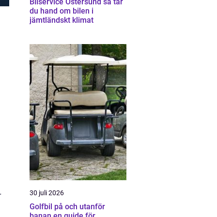
Bilservice Östersund så tar
du hand om bilen i
jämtländskt klimat
30 juli 2026
r
Golfbil på och utanför
banan en guide för