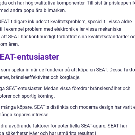
gda och har högkvalitativa komponenter. Till sist är prislappen f
 med andra populära bilmärken.
T tidigare inkluderat kvalitetsproblem, speciellt i vissa äldre
 till exempel problem med elektronik eller vissa mekaniska
 att SEAT har kontinuerligt förbättrat sina kvalitetsstandarder o
enom åren.
SEAT-entusiaster
er som spelar in när de funderar på att köpa en SEAT. Dessa fakto
het, bränsleeffektivitet och körglädje.
nga SEAT-entusiaster. Medan vissa föredrar bränslesnålhet och
torer och sportig körning.
r många köpare. SEAT:s distinkta och moderna design har varit e
många köpares intresse.
ndra avgörande faktorer för potentiella SEAT-ägare. SEAT har
iga säkerhetsnivåer och har utmärkta resultat i