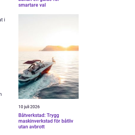
smartare val
t i
a
n
10 juli 2026
Båtverkstad: Trygg
maskinverkstad för båtliv
utan avbrott