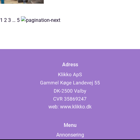
1
2
3
…
5
Adress
web:
www.klikko.dk
Menu
Annonsering