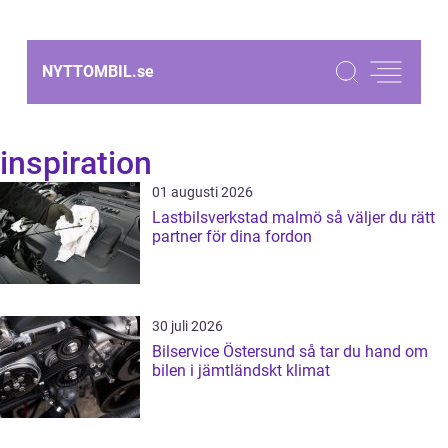
NYTTOMBIL.
se
inspiration
01 augusti 2026
Lastbilsverkstad malmö så väljer du rätt
partner för dina fordon
30 juli 2026
Bilservice Östersund så tar du hand om
bilen i jämtländskt klimat