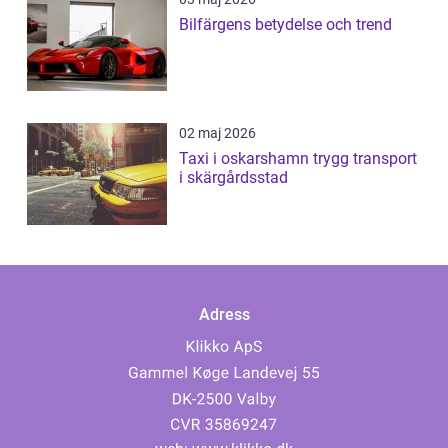
Bilfärgens betydelse och trend
02 maj 2026
Taxi i oskarshamn trygg transport
i skärgårdsstad
Adress