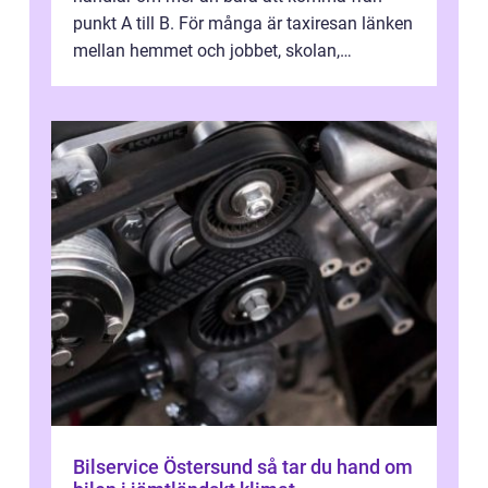
punkt A till B. För många är taxiresan länken
mellan hemmet och jobbet, skolan,
sjukhuset, tåget eller flyget. En påli...
Bilservice Östersund så tar du hand om