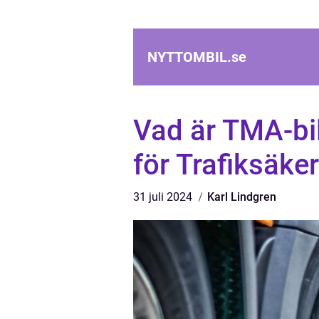
NYTTOMBIL.
se
Vad är TMA-bil
för Trafiksäke
31 juli 2024
Karl Lindgren