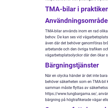
TMA-bilar i praktik
Användningsområde
TMA-bilar används inom en rad olika s
behov. De kan ses vid vägarbetsplats
även där det behöver genomföras brå
arbetande och den övriga trafiken oc
vägarbetsplatsolyckor där den ökar 
Bärgningstjänster
När en olycka händer är det inte ba
behöver säkerheten som en TMA-bil ka
samman måste flyttas av säkerhetssk
https://www.tungbargarna.se/, använd
bärgning på högtrafikerade vägar ell