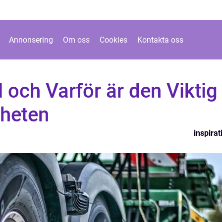
Annonsering
Om oss
Cookies
Kontakta oss
 och Varför är den Viktig
rheten
inspirat