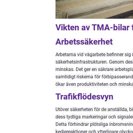
Vikten av TMA-bilar 
Arbetssäkerhet
Arbetarna vid vägarbete befinner sig i 
säkerhetsinfrastrukturen. Genom des
minskas. Det ger en säkrare arbetsp
samtidigt riskerna för förbipasserande
ökar även produktiviteten och minskar
Trafikflödesvyn
Utöver säkerheten för de anställda, bi
dess tydliga markeringar och signaler
Detta förhindrar plötsliga inbromsn
kedjereaktioner och ytterligare olycko