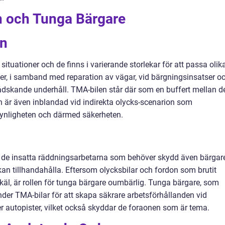
en och Tunga Bärgare
n
ituationer och de finns i varierande storlekar för att passa olik
er, i samband med reparation av vägar, vid bärgningsinsatser o
dskande underhåll. TMA-bilen står där som en buffert mellan d
h är även inblandad vid indirekta olycks-scenarion som
synligheten och därmed säkerheten.
ra de insatta räddningsarbetarna som behöver skydd även bärgar
n tillhandahålla. Eftersom olycksbilar och fordon som brutit
äl, är rollen för tunga bärgare oumbärlig. Tunga bärgare, som
er TMA-bilar för att skapa säkrare arbetsförhållanden vid
er autopister, vilket också skyddar de foraonen som är tema.