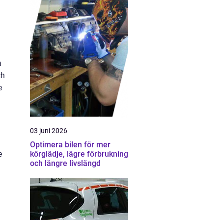
a
ch
e
03 juni 2026
Optimera bilen för mer
e
körglädje, lägre förbrukning
och längre livslängd