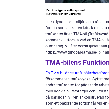
I den dynamiska miljön som råder på v
fordon som spelar en kritisk roll i at
trafikanter är en TMA-bil (Trafikavs
kommer vi utforska vad en TMA-bil är
oumbärlig. Vi låter också ljuset fal
https://www.tungbargarna.se/ blir allt
TMA-bilens Funktion
En TMA bil är ett trafiksäkerhetsford
förkommer en trafikolycka. Syftet me
andra trafikanter för pågående arbete 
med högvisibilitetsfärger och utrus
på baksidan, vilken är konstruerad fö
aom ett påkörande fordon får vid en ev