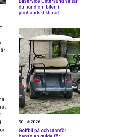
Bilservice Östersund så tar
du hand om bilen i
jämtländskt klimat
t
n
 är
na
rat
d
t
30 juli 2026
dor
Golfbil på och utanför
banan en guide för