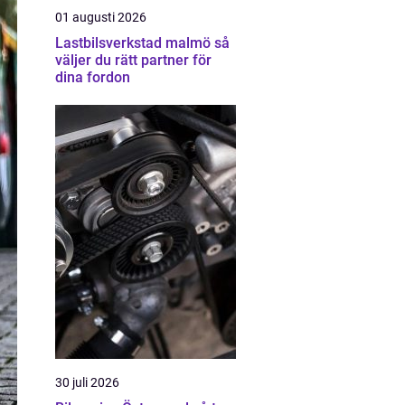
01 augusti 2026
Lastbilsverkstad malmö så
väljer du rätt partner för
dina fordon
30 juli 2026