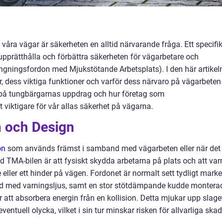
åra vägar är säkerheten en alltid närvarande fråga. Ett specifik
t upprätthålla och förbättra säkerheten för vägarbetare och
tängningsfordon med Mjukstötande Arbetsplats). I den här artikel
, dess viktiga funktioner och varför dess närvaro på vägarbeten
la på tungbärgarnas uppdrag och hur företag som
 viktigare för vår allas säkerhet på vägarna.
 och Design
on
som används främst i samband med vägarbeten eller när det
d TMA-bilen är att fysiskt skydda arbetarna på plats och att var
eller ett hinder på vägen. Fordonet är normalt sett tydligt marke
tad med varningsljus, samt en stor stötdämpande kudde montera
r att absorbera energin från en kollision. Detta mjukar upp slage
entuell olycka, vilket i sin tur minskar risken för allvarliga ska