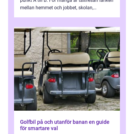
punkt A till B. För många är taxiresan länken
mellan hemmet och jobbet, skolan,
sjukhuset, tåget eller flyget. En påli...
Golfbil på och utanför banan en guide
för smartare val