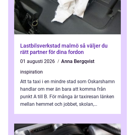
Lastbilsverkstad malmö så väljer du
rätt partner för dina fordon
01 augusti 2026
Anna Bergqvist
inspiration
Att ta taxi i en mindre stad som Oskarshamn
handlar om mer än bara att komma från
punkt A till B. För många är taxiresan länken
mellan hemmet och jobbet, skolan,
sjukhuset, tåget eller flyget. En påli...