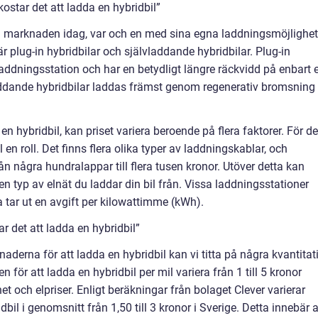
ostar det att ladda en hybridbil”
 på marknaden idag, var och en med sina egna laddningsmöjlighet
r plug-in hybridbilar och självladdande hybridbilar. Plug-in
laddningsstation och har en betydligt längre räckvidd på enbart e
laddande hybridbilar laddas främst genom regenerativ bromsning
en hybridbil, kan priset variera beroende på flera faktorer. För de
en roll. Det finns flera olika typer av laddningskablar, och
ån några hundralappar till flera tusen kronor. Utöver detta kan
n typ av elnät du laddar din bil från. Vissa laddningsstationer
 tar ut en avgift per kilowattimme (kWh).
 det att ladda en hybridbil”
naderna för att ladda en hybridbil kan vi titta på några kvantitat
för att ladda en hybridbil per mil variera från 1 till 5 kronor
t och elpriser. Enligt beräkningar från bolaget Clever varierar
bil i genomsnitt från 1,50 till 3 kronor i Sverige. Detta innebär a