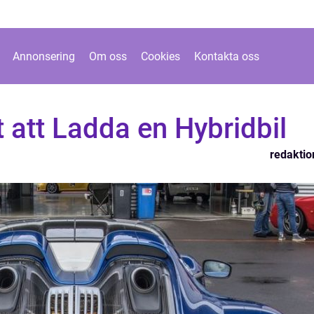
Annonsering
Om oss
Cookies
Kontakta oss
 att Ladda en Hybridbil
redaktio