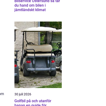
Bilservice Östersund så tar
du hand om bilen i
jämtländskt klimat
nom
30 juli 2026
Golfbil på och utanför
banan en guide för