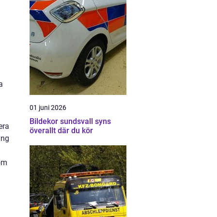
a
01 juni 2026
Bildekor sundsvall syns
era
överallt där du kör
ing
nom