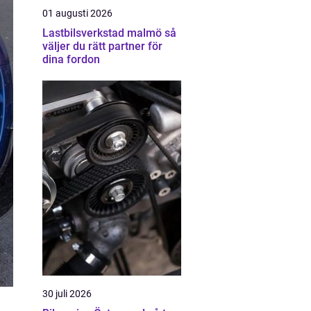
01 augusti 2026
Lastbilsverkstad malmö så
väljer du rätt partner för
dina fordon
30 juli 2026