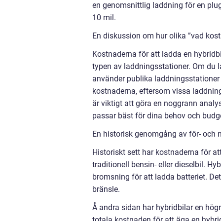
en genomsnittlig laddning för en plug
10 mil.
En diskussion om hur olika ”vad kostar
Kostnaderna för att ladda en hybridbil
typen av laddningsstationer. Om du 
använder publika laddningsstationer
kostnaderna, eftersom vissa laddnings
är viktigt att göra en noggrann analy
passar bäst för dina behov och budg
En historisk genomgång av för- och n
Historiskt sett har kostnaderna för at
traditionell bensin- eller dieselbil. H
bromsning för att ladda batteriet. D
bränsle.
Å andra sidan har hybridbilar en högr
totala kostnaden för att äga en hybrid