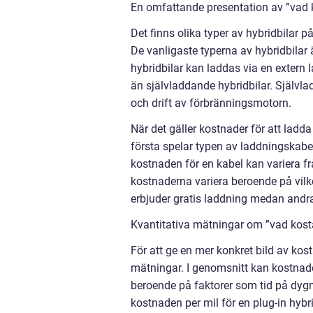
En omfattande presentation av ”vad k
Det finns olika typer av hybridbilar
De vanligaste typerna av hybridbilar ä
hybridbilar kan laddas via en extern 
än självladdande hybridbilar. Själv
och drift av förbränningsmotorn.
När det gäller kostnader för att ladda 
första spelar typen av laddningskabel 
kostnaden för en kabel kan variera fr
kostnaderna variera beroende på vilke
erbjuder gratis laddning medan andra
Kvantitativa mätningar om ”vad kostar
För att ge en mer konkret bild av kost
mätningar. I genomsnitt kan kostnaden 
beroende på faktorer som tid på dygne
kostnaden per mil för en plug-in hybrid