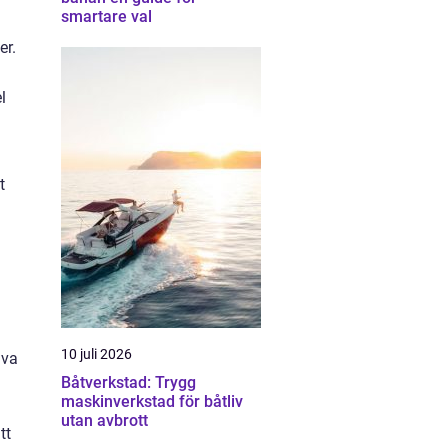
smartare val
er.
l
t
10 juli 2026
iva
Båtverkstad: Trygg
maskinverkstad för båtliv
utan avbrott
tt