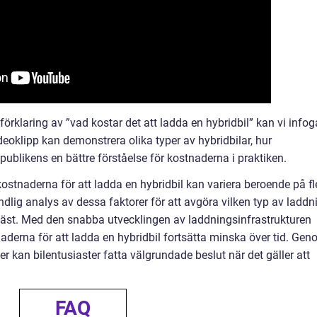
förklaring av ”vad kostar det att ladda en hybridbil” kan vi infog
videoklipp kan demonstrera olika typer av hybridbilar, hur
ublikens en bättre förståelse för kostnaderna i praktiken.
kostnaderna för att ladda en hybridbil kan variera beroende på fl
rundlig analys av dessa faktorer för att avgöra vilken typ av laddn
äst. Med den snabba utvecklingen av laddningsinfrastrukturen
aderna för att ladda en hybridbil fortsätta minska över tid. Ge
 kan bilentusiaster fatta välgrundade beslut när det gäller att
FAQ