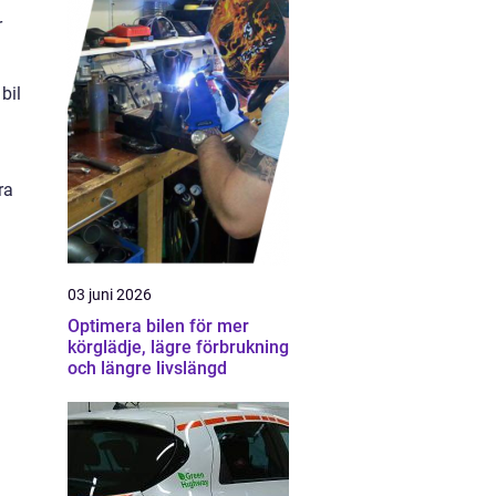
r
bil
ra
03 juni 2026
Optimera bilen för mer
körglädje, lägre förbrukning
och längre livslängd