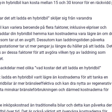
-in hybridbil kan kosta mellan 15 och 30 kronor för en räckvidd
 det att ladda en hybridbil” skiljer sig från varandra
 kan variera beroende på flera faktorer, inklusive elpriser och
laddar din hybridbil hemma kan kostnaderna vara lägre än om d
 som tar ut en avgift. Dessutom kan laddningstiden påverka
stationer tar ut mer pengar ju längre du håller på att ladda. De
s av dessa faktorer för att avgöra vilken typ av laddning som
et.
ackdelar med olika ”vad kostar det att ladda en hybridbil”
t ladda en hybridbil varit lägre än kostnaderna för att tanka en
ybridbilar är mer bränsleeffektiva och kan dra nytta av regenerativ
etta minskar bränsleförbrukningen och därmed kostnaderna för
e inköpskostnad än traditionella bilar och detta kan påverka de
bil över tid. Det är också viktigt att överväga kostnaderna för