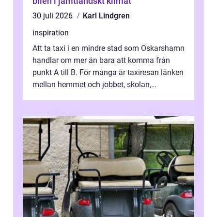
bilen i jämtländskt klimat
30 juli 2026
Karl Lindgren
inspiration
Att ta taxi i en mindre stad som Oskarshamn
handlar om mer än bara att komma från
punkt A till B. För många är taxiresan länken
mellan hemmet och jobbet, skolan,
sjukhuset, tåget eller flyget. En påli...