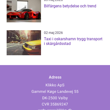
Bilfärgens betydelse och trend
02 maj 2026
Taxi i oskarshamn trygg transport
i skärgårdsstad
Adress