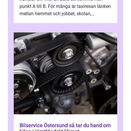
punkt A till B. För många är taxiresan länken
mellan hemmet och jobbet, skolan,
sjukhuset, tåget eller flyget. En påli...
Bilservice Östersund så tar du hand om