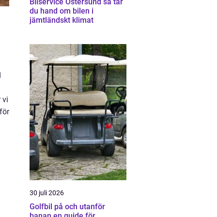
Bilservice Östersund så tar
du hand om bilen i
jämtländskt klimat
d
 vi
för
30 juli 2026
Golfbil på och utanför
banan en guide för