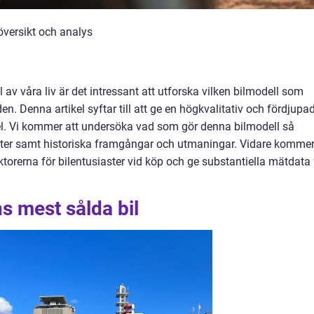
översikt och analys
el av våra liv är det intressant att utforska vilken bilmodell som
den. Denna artikel syftar till att ge en högkvalitativ och fördjupa
itel. Vi kommer att undersöka vad som gör denna bilmodell så
anter samt historiska framgångar och utmaningar. Vidare kommer
torerna för bilentusiaster vid köp och ge substantiella mätdata 
s mest sålda bil