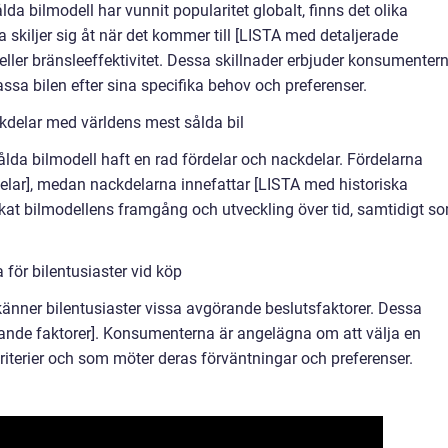
da bilmodell har vunnit popularitet globalt, finns det olika
skiljer sig åt när det kommer till [LISTA med detaljerade
eller bränsleeffektivitet. Dessa skillnader erbjuder konsumenter
assa bilen efter sina specifika behov och preferenser.
kdelar med världens mest sålda bil
lda bilmodell haft en rad fördelar och nackdelar. Fördelarna
delar], medan nackdelarna innefattar [LISTA med historiska
kat bilmodellens framgång och utveckling över tid, samtidigt s
för bilentusiaster vid köp
rkänner bilentusiaster vissa avgörande beslutsfaktorer. Dessa
rande faktorer]. Konsumenterna är angelägna om att välja en
riterier och som möter deras förväntningar och preferenser.