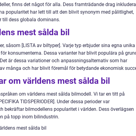
ller, finns det något för alla. Dess framträdande drag inkludera
popularitet har lett till att den blivit synonym med pålitlighet,
r till dess globala dominans.
dens mest sålda bil
per, såsom [LISTA av biltyper]. Varje typ erbjuder sina egna unika
för konsumenterna. Dessa varianter har blivit populära på grun
Det är dessa variationer och anpassningsalternativ som har
ade av många och har blivit föremål för betydande ekonomisk succ
ar om världens mest sålda bil
pråken om världens mest sålda bilmodell. Vi tar en titt på
[SPECIFIKA TIDSPERIODER]. Under dessa perioder var
h bekräftar bilmodellens popularitet i världen. Dess överlägsen
en på topp inom bilindustrin.
världens mest sålda bil