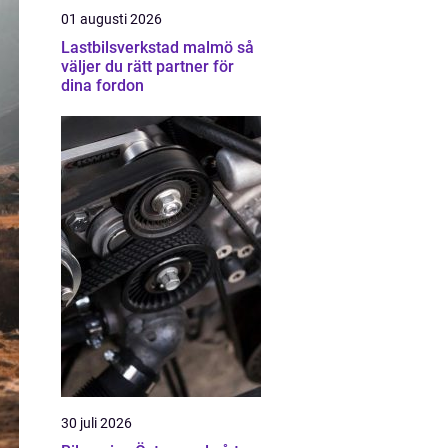
01 augusti 2026
Lastbilsverkstad malmö så
väljer du rätt partner för
dina fordon
30 juli 2026