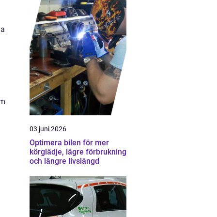
na
om
03 juni 2026
Optimera bilen för mer
körglädje, lägre förbrukning
och längre livslängd