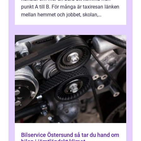
punkt A till B. För många är taxiresan länken
mellan hemmet och jobbet, skolan,
sjukhuset, tåget eller flyget. En påli...
Bilservice Östersund så tar du hand om