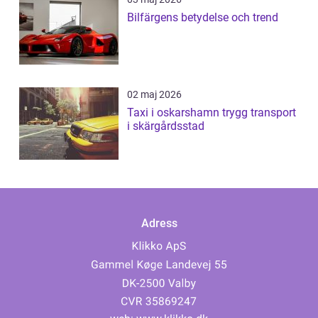
Bilfärgens betydelse och trend
02 maj 2026
Taxi i oskarshamn trygg transport
i skärgårdsstad
Adress