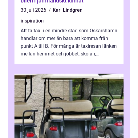
bilen i jämtländskt klimat
30 juli 2026
Karl Lindgren
inspiration
Att ta taxi i en mindre stad som Oskarshamn
handlar om mer än bara att komma från
punkt A till B. För många är taxiresan länken
mellan hemmet och jobbet, skolan,
sjukhuset, tåget eller flyget. En påli...