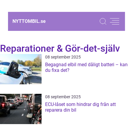
NYTTOMBIL.
se
Reparationer & Gör-det-själv
08 september 2025
Begagnad elbil med dåligt batteri – kan
du fixa det?
08 september 2025
ECU-låset som hindrar dig från att
reparera din bil