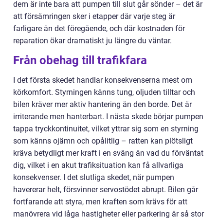
dem är inte bara att pumpen till slut går sönder – det är
att försämringen sker i etapper där varje steg är
farligare än det föregående, och där kostnaden för
reparation ökar dramatiskt ju längre du väntar.
Från obehag till trafikfara
I det första skedet handlar konsekvenserna mest om
körkomfort. Styrningen känns tung, oljuden tilltar och
bilen kräver mer aktiv hantering än den borde. Det är
irriterande men hanterbart. I nästa skede börjar pumpen
tappa tryckkontinuitet, vilket yttrar sig som en styrning
som känns ojämn och opålitlig – ratten kan plötsligt
kräva betydligt mer kraft i en sväng än vad du förväntat
dig, vilket i en akut trafiksituation kan få allvarliga
konsekvenser. I det slutliga skedet, när pumpen
havererar helt, försvinner servostödet abrupt. Bilen går
fortfarande att styra, men kraften som krävs för att
manövrera vid låga hastigheter eller parkering är så stor