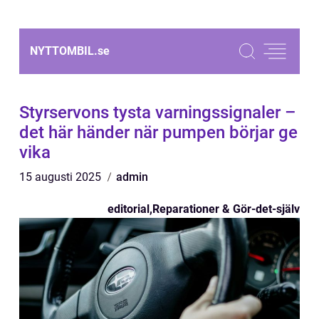
NYTTOMBIL.
se
Styrservons tysta varningssignaler –
det här händer när pumpen börjar ge
vika
15 augusti 2025
admin
editorial
,
Reparationer & Gör-det-själv