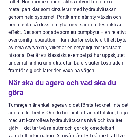
fallet. När pumpen börjar slitas internt frigör den
metallpartiklar som cirkulerar med hydraulvätskan
genom hela systemet. Partiklarna når styrväxeln och
börjar slita på dess inre ytor med samma destruktiva
effekt. Det som började som ett pumpbyte – en relativt
överkomlig reparation – kan därför eskalera till ett byte
av hela styrväxeln, vilket är en betydligt mer kostsam
historia. Det är ett klassiskt exempel på hur uppskjutet
underhåll aldrig är gratis, utan bara skjuter kostnaden
framför sig och låter den växa på vägen.
När ska du agera och vad ska du
göra
Tumregeln är enkel: agera vid det första tecknet, inte det
andra eller tredje. Om du hör pipljud vid rattutslag, börja
med att kontrollera hydraulvätskans nivå och kvalitet
själv – det tar två minuter och ger dig omedelbart
värdefull information. Är nivån låg, fyll på med rätt typ