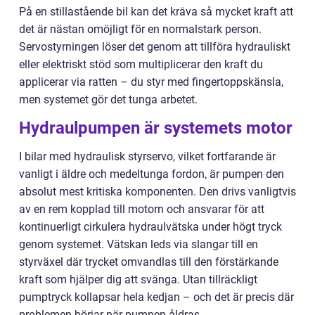
På en stillastående bil kan det kräva så mycket kraft att
det är nästan omöjligt för en normalstark person.
Servostyrningen löser det genom att tillföra hydrauliskt
eller elektriskt stöd som multiplicerar den kraft du
applicerar via ratten – du styr med fingertoppskänsla,
men systemet gör det tunga arbetet.
Hydraulpumpen är systemets motor
I bilar med hydraulisk styrservo, vilket fortfarande är
vanligt i äldre och medeltunga fordon, är pumpen den
absolut mest kritiska komponenten. Den drivs vanligtvis
av en rem kopplad till motorn och ansvarar för att
kontinuerligt cirkulera hydraulvätska under högt tryck
genom systemet. Vätskan leds via slangar till en
styrväxel där trycket omvandlas till den förstärkande
kraft som hjälper dig att svänga. Utan tillräckligt
pumptryck kollapsar hela kedjan – och det är precis där
problemen börjar när pumpen åldras.