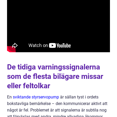
De tidiga varningssignalerna
som de flesta bilägare missar
eller feltolkar
En
sviktande styrservopump
är sällan tyst i ordets
bokstavliga bemärkelse – den kommunicerar aktivt att
något är fel. Problemet är att signalerna är subtila nog
att förväxlas med andra, mindre allvarliga åkommor,