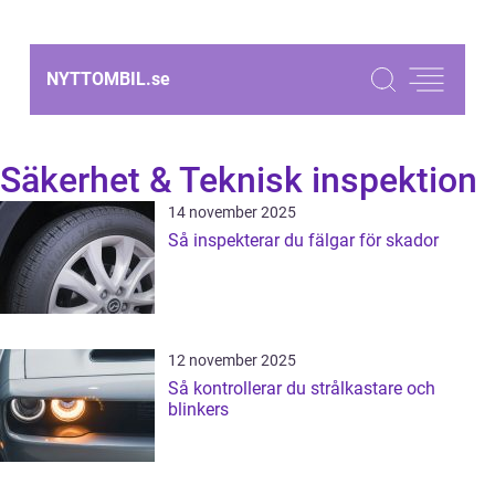
NYTTOMBIL.
se
Säkerhet & Teknisk inspektion
14 november 2025
Så inspekterar du fälgar för skador
12 november 2025
Så kontrollerar du strålkastare och
blinkers