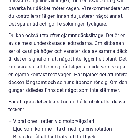
misstänka hjulinställningen, men en skadad fälg kan
påverka hur däcket möter vägen. Vi rekommenderar att
du kontrollerar fälgen innan du justerar något annat.
Det sparar tid och gör felsökningen tydligare.
Du kan också titta efter
ojämnt däckslitage
. Det är en
av de mest underskattade ledtrådarna. Om slitbanan
ser olika ut på höger och vänster sida av samma däck
är det en signal om att något inte ligger helt plant. Det
kan vara en lätt böjning på fälgens insida som skapar
en ojämn kontakt mot vägen. Här hjälper det att rotera
däcken långsamt och se hur slitbanan rör sig. Om den
gungar sidledes finns det något som inte stämmer.
För att göra det enklare kan du hålla utkik efter dessa
tecken:
– Vibrationer i ratten vid motorvägsfart
– Ljud som kommer i takt med hjulens rotation
– Bilen drar åt ett håll trots rätt lufttryck