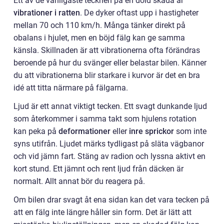
Ett av de vanligaste tecknen på en dold skada är
vibrationer i ratten
. De dyker oftast upp i hastigheter
mellan 70 och 110 km/h. Många tänker direkt på
obalans i hjulet, men en böjd fälg kan ge samma
känsla. Skillnaden är att vibrationerna ofta förändras
beroende på hur du svänger eller belastar bilen. Känner
du att vibrationerna blir starkare i kurvor är det en bra
idé att titta närmare på fälgarna.
Ljud är ett annat viktigt tecken. Ett svagt dunkande ljud
som återkommer i samma takt som hjulens rotation
kan peka på
deformationer
eller
inre sprickor
som inte
syns utifrån. Ljudet märks tydligast på släta vägbanor
och vid jämn fart. Stäng av radion och lyssna aktivt en
kort stund. Ett jämnt och rent ljud från däcken är
normalt. Allt annat bör du reagera på.
Om bilen drar svagt åt ena sidan kan det vara tecken på
att en fälg inte längre håller sin form. Det är lätt att