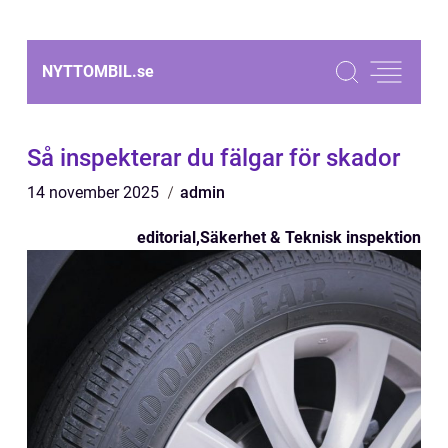
NYTTOMBIL.
se
Så inspekterar du fälgar för skador
14 november 2025
admin
editorial
,
Säkerhet & Teknisk inspektion