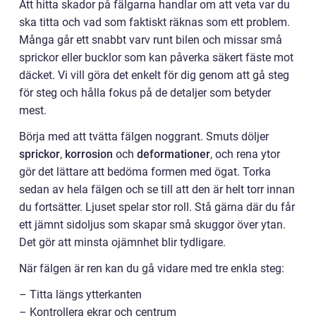
Att hitta skador på fälgarna handlar om att veta var du
ska titta och vad som faktiskt räknas som ett problem.
Många går ett snabbt varv runt bilen och missar små
sprickor eller bucklor som kan påverka säkert fäste mot
däcket. Vi vill göra det enkelt för dig genom att gå steg
för steg och hålla fokus på de detaljer som betyder
mest.
Börja med att tvätta fälgen noggrant. Smuts döljer
sprickor
,
korrosion
och
deformationer
, och rena ytor
gör det lättare att bedöma formen med ögat. Torka
sedan av hela fälgen och se till att den är helt torr innan
du fortsätter. Ljuset spelar stor roll. Stå gärna där du får
ett jämnt sidoljus som skapar små skuggor över ytan.
Det gör att minsta ojämnhet blir tydligare.
När fälgen är ren kan du gå vidare med tre enkla steg:
– Titta längs ytterkanten
– Kontrollera ekrar och centrum