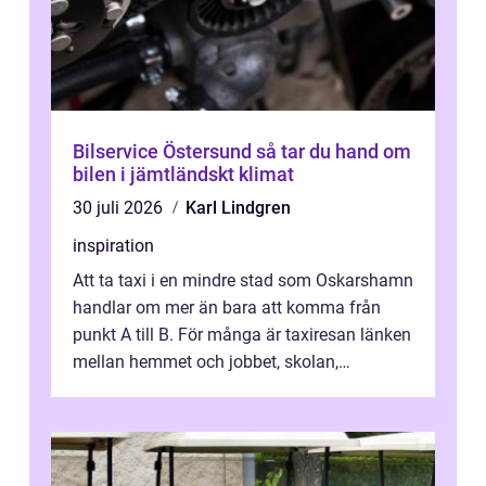
Bilservice Östersund så tar du hand om
bilen i jämtländskt klimat
30 juli 2026
Karl Lindgren
inspiration
Att ta taxi i en mindre stad som Oskarshamn
handlar om mer än bara att komma från
punkt A till B. För många är taxiresan länken
mellan hemmet och jobbet, skolan,
sjukhuset, tåget eller flyget. En påli...