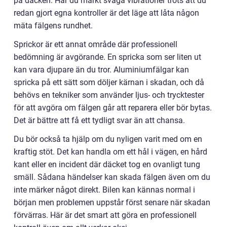
på däcken. Har du märkt svaga vibrationer trots att du
redan gjort egna kontroller är det läge att låta någon
mäta fälgens rundhet.
Sprickor är ett annat område där professionell
bedömning är avgörande. En spricka som ser liten ut
kan vara djupare än du tror. Aluminiumfälgar kan
spricka på ett sätt som döljer kärnan i skadan, och då
behövs en tekniker som använder ljus- och trycktester
för att avgöra om fälgen går att reparera eller bör bytas.
Det är bättre att få ett tydligt svar än att chansa.
Du bör också ta hjälp om du nyligen varit med om en
kraftig stöt. Det kan handla om ett hål i vägen, en hård
kant eller en incident där däcket tog en ovanligt tung
smäll. Sådana händelser kan skada fälgen även om du
inte märker något direkt. Bilen kan kännas normal i
början men problemen uppstår först senare när skadan
förvärras. Här är det smart att göra en professionell