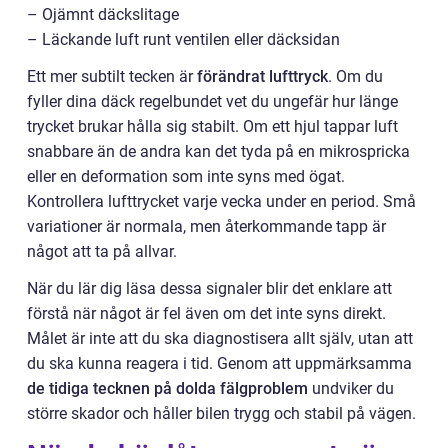
– Ojämnt däckslitage
– Läckande luft runt ventilen eller däcksidan
Ett mer subtilt tecken är
förändrat lufttryck
. Om du
fyller dina däck regelbundet vet du ungefär hur länge
trycket brukar hålla sig stabilt. Om ett hjul tappar luft
snabbare än de andra kan det tyda på en mikrospricka
eller en deformation som inte syns med ögat.
Kontrollera lufttrycket varje vecka under en period. Små
variationer är normala, men återkommande tapp är
något att ta på allvar.
När du lär dig läsa dessa signaler blir det enklare att
förstå när något är fel även om det inte syns direkt.
Målet är inte att du ska diagnostisera allt själv, utan att
du ska kunna reagera i tid. Genom att uppmärksamma
de tidiga tecknen på dolda fälgproblem
undviker du
större skador och håller bilen trygg och stabil på vägen.