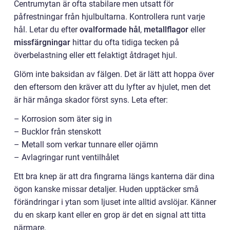
Centrumytan är ofta stabilare men utsatt för
påfrestningar från hjulbultarna. Kontrollera runt varje
hål. Letar du efter
ovalformade hål
,
metallflagor
eller
missfärgningar
hittar du ofta tidiga tecken på
överbelastning eller ett felaktigt åtdraget hjul.
Glöm inte baksidan av fälgen. Det är lätt att hoppa över
den eftersom den kräver att du lyfter av hjulet, men det
är här många skador först syns. Leta efter:
– Korrosion som äter sig in
– Bucklor från stenskott
– Metall som verkar tunnare eller ojämn
– Avlagringar runt ventilhålet
Ett bra knep är att dra fingrarna längs kanterna där dina
ögon kanske missar detaljer. Huden upptäcker små
förändringar i ytan som ljuset inte alltid avslöjar. Känner
du en skarp kant eller en grop är det en signal att titta
närmare.