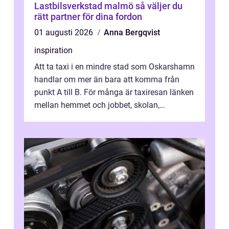
Lastbilsverkstad malmö så väljer du
rätt partner för dina fordon
01 augusti 2026
Anna Bergqvist
inspiration
Att ta taxi i en mindre stad som Oskarshamn
handlar om mer än bara att komma från
punkt A till B. För många är taxiresan länken
mellan hemmet och jobbet, skolan,
sjukhuset, tåget eller flyget. En påli...