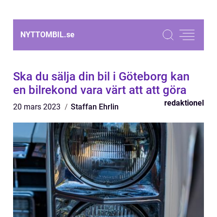
NYTTOMBIL.
se
Ska du sälja din bil i Göteborg kan
en bilrekond vara värt att att göra
redaktionel
20 mars 2023
Staffan Ehrlin