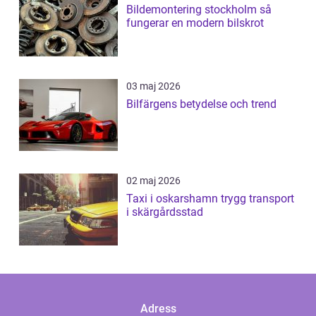
Bildemontering stockholm så
fungerar en modern bilskrot
03 maj 2026
Bilfärgens betydelse och trend
02 maj 2026
Taxi i oskarshamn trygg transport
i skärgårdsstad
Adress