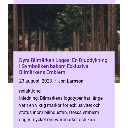
Dyra Bilmärken Logos: En Djupdykning
i Symboliken bakom Exklusiva
Bilmärkens Emblem
23 augusti 2023
Jon Larsson
redaktionel
Inledning: Bilmärkens logotyper har länge
varit en viktig markör för exklusivitet och
status inom bilindustrin. Dessa emblem
säger mycket om varumärket och kan
påverka konsumenternas köpbeslut. I denn...