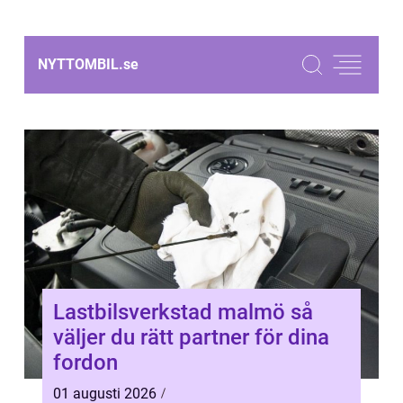
NYTTOMBIL.
se
Lastbilsverkstad malmö så
väljer du rätt partner för dina
fordon
01 augusti 2026