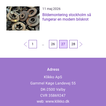
11 maj 2026
Bildemontering stockholm så
fungerar en modern bilskrot
1
…
26
27
28
Adress
web:
www.klikko.dk