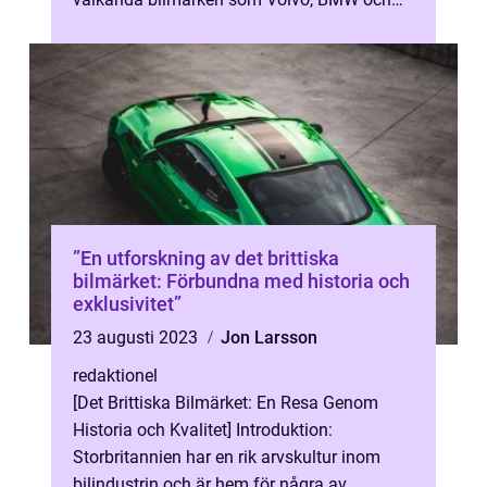
Mercedes-Benz, finns det faktiskt en mäng...
”En utforskning av det brittiska
bilmärket: Förbundna med historia och
exklusivitet”
23 augusti 2023
Jon Larsson
redaktionel
[Det Brittiska Bilmärket: En Resa Genom
Historia och Kvalitet] Introduktion:
Storbritannien har en rik arvskultur inom
bilindustrin och är hem för några av